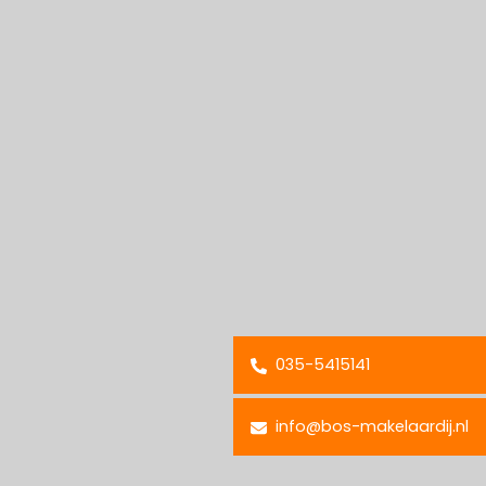
035-5415141
info@bos-makelaardij.nl