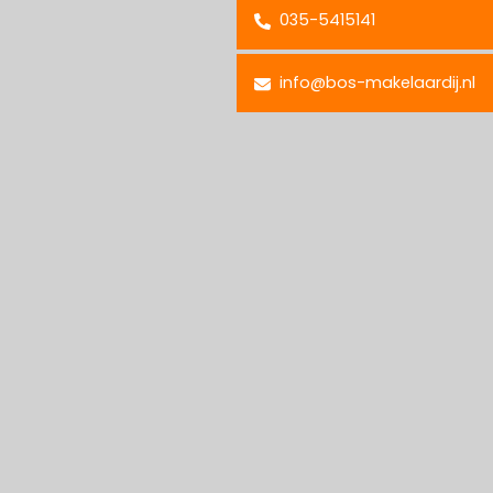
035-5415141
info@bos-makelaardij.nl