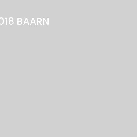
018
BAARN