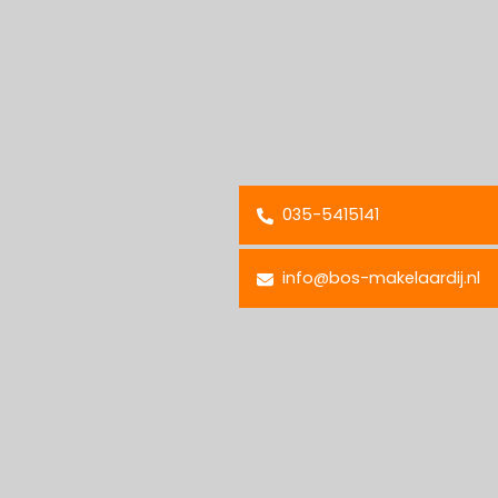
035-5415141
info@bos-makelaardij.nl