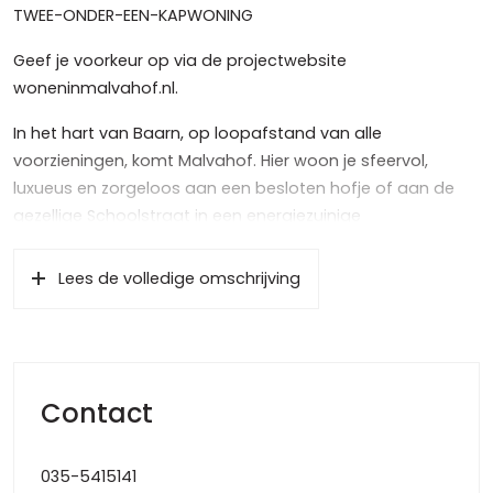
TWEE-ONDER-EEN-KAPWONING
Geef je voorkeur op via de projectwebsite
woneninmalvahof.nl.
In het hart van Baarn, op loopafstand van alle
voorzieningen, komt Malvahof. Hier woon je sfeervol,
luxueus en zorgeloos aan een besloten hofje of aan de
gezellige Schoolstraat in een energiezuinige
levensloopgeschikte woning of appartement. Een
compacte, onderhoudsarme tuin maakt je thuis helemaal
Lees de volledige omschrijving
compleet.
De ruime ondergrondse parkeerkelder maakt het plan
extra bijzonder. De straatjes in Malvahof zijn daardoor
volledig verkeersluw. In de kelder heb je de beschikking
Contact
over ten minste één privé-parkeerplaats, met een lift
verbonden aan de straat. Dankzij de twee opgangen is je
woning altijd snel bereikbaar.
035-5415141