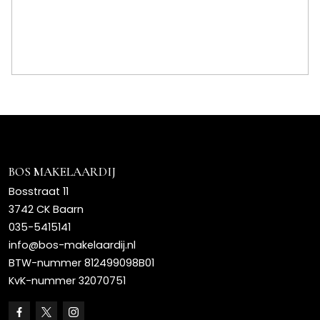
Bergruimte
Schuur/berging
Vrijstaand hout
Parkeergelegenheid
Soort parkeergelegenheid
Openbaar parkeren,
parkeergarage
BOS MAKELAARDIJ
Bosstraat 11
3742 CK Baarn
035-5415141
info@bos-makelaardij.nl
BTW-nummer 812499098B01
KvK-nummer 32070751