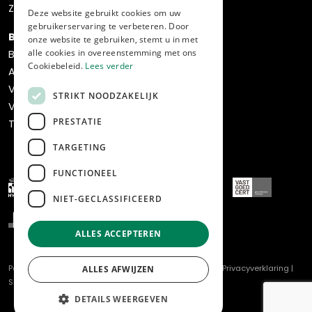
Zoekopdracht
Deze website gebruikt cookies om uw
gebruikerservaring te verbeteren. Door
Bedrijven
onze website te gebruiken, stemt u in met
alle cookies in overeenstemming met ons
Bedrijfsaanbod
Cookiebeleid.
Lees verder
Aankoop
Verkoop
STRIKT NOODZAKELIJK
Verhuur & beheer
PRESTATIE
Transformatie & ontwikkeling
TARGETING
FUNCTIONEEL
NIET-GECLASSIFICEERD
ALLES ACCEPTEREN
Powered by
Goes & Roos
.
Alle rechten voorbehouden
. |
Privacyverklaring
|
ALLES AFWIJZEN
Sitemap
DETAILS WEERGEVEN