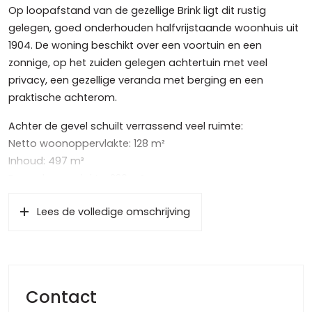
Op loopafstand van de gezellige Brink ligt dit rustig
gelegen, goed onderhouden halfvrijstaande woonhuis uit
1904. De woning beschikt over een voortuin en een
zonnige, op het zuiden gelegen achtertuin met veel
privacy, een gezellige veranda met berging en een
praktische achterom.
Achter de gevel schuilt verrassend veel ruimte:
Netto woonoppervlakte: 128 m²
Inhoud: 497 m³
Perceeloppervlakte: 230 m²
Indeling
Lees de volledige omschrijving
Begane grond:
Zijentree, hal, hangtoilet met fonteintje en meterkast. De
ruime L-vormige woon-/eetkamer (totaal ca. 46 m²) is
voorzien van een lage vaste kastenwand met
Contact
geïntegreerde gashaard (eenvoudig een aparte studeer-
of werkkamer af te splitsen). De open keuken in L-