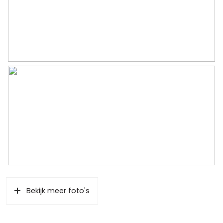
Parkeergelegenheid
Soort parkeergelegenheid
Openbaar parkeren
Bekijk meer foto's