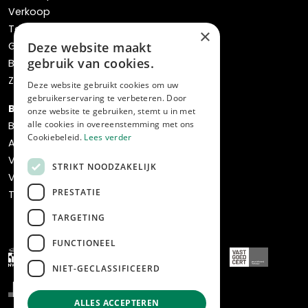
Verkoop
Taxaties
×
Gratis waardebepaling
Deze website maakt
gebruik van cookies.
Bos verhuisservice
Zoekopdracht
Deze website gebruikt cookies om uw
gebruikerservaring te verbeteren. Door
Bedrijven
onze website te gebruiken, stemt u in met
alle cookies in overeenstemming met ons
Bedrijfsaanbod
Cookiebeleid.
Lees verder
Aankoop
Verkoop
STRIKT NOODZAKELIJK
Verhuur & beheer
PRESTATIE
Transformatie & ontwikkeling
TARGETING
FUNCTIONEEL
NIET-GECLASSIFICEERD
ALLES ACCEPTEREN