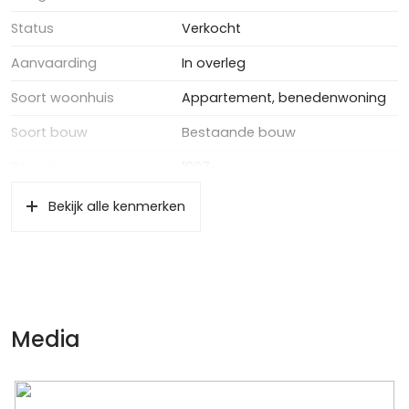
Echt een bezichtiging waard!
Status
Verkocht
Aanvaarding
In overleg
Soort woonhuis
Appartement, benedenwoning
Soort bouw
Bestaande bouw
Bouwjaar
1907
Soort dak
Pannen
Bekijk alle kenmerken
Ligging
In centrum
Oppervlakten en inhoud
Wonen
106 m²
Media
Externe bergruimte
26 m²
Inhoud
444 m³