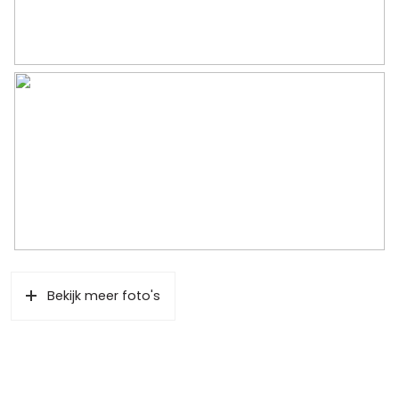
Soort parkeergelegenheid
Op eigen terrein
Bekijk meer foto's