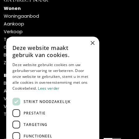
Wonen
Woningaanbod
Aankoop
Verkoop
Taxaties
×
Gratis waardebepaling
Deze website maakt
gebruik van cookies.
Bos verhuisservice
Zoekopdracht
Deze website gebruikt cookies om uw
gebruikerservaring te verbeteren. Door
Bedrijven
onze website te gebruiken, stemt u in met
alle cookies in overeenstemming met ons
Bedrijfsaanbod
Cookiebeleid.
Lees verder
Aankoop
Verkoop
STRIKT NOODZAKELIJK
Verhuur & beheer
PRESTATIE
Transformatie & ontwikkeling
TARGETING
FUNCTIONEEL