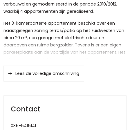
verbouwd en gemoderniseerd in de periode 2010/2012,
waarbij 4 appartementen zijn gerealiseerd.
Het 3-kamerparterre appartement beschikt over een
naastgelegen zonnig terras/patio op het zuidwesten van
circa 20 m², een garage met elektrische deur en
daarboven een ruime bergzolder. Tevens is er een eigen
parkeerplaats aan de voorzijde van het appartement. Het
netto woonoppervlak bedraagt circa 106 m².
Gelegen op loopafstand van het gezellige centrum van
Lees de volledige omschrijving
Baarn (de Brink) met restaurants en winkels.
Theater/bioscoop, bibliotheek en station bevinden zich in
de nabijheid.
Indeling
Contact
Eigen voordeur aan de zijgevel, hal met garderobe en
meterkast. Royale en speels ingedeelde woonkamer van
circa 40 m², met gashaard en fraai geïntegreerd
035-5415141
wandmeubel, openslaande deuren aan de voorzijde en