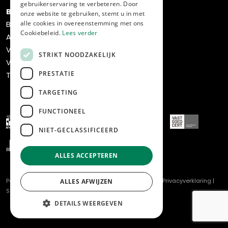
gebruikerservaring te verbeteren. Door
Bedrijven
onze website te gebruiken, stemt u in met
alle cookies in overeenstemming met ons
Bedrijfsaanbod
Cookiebeleid.
Lees verder
Aankoop
Verkoop
STRIKT NOODZAKELIJK
Verhuur & beheer
PRESTATIE
Transformatie & ontwikkeling
TARGETING
FUNCTIONEEL
NIET-GECLASSIFICEERD
ALLES ACCEPTEREN
Powered by
Goes & Roos
.
Alle rechten voorbehouden
. |
Privacyverklaring
|
ALLES AFWIJZEN
Sitemap
DETAILS WEERGEVEN