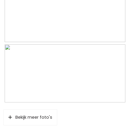
Schuur/berging
Vrijstaand steen
Garage
Capaciteit
1 auto
Voorzieningen
Elektra, vliering
Parkeergelegenheid
Soort parkeergelegenheid
Op eigen terrein, openbaar
parkeren
Bekijk meer foto's