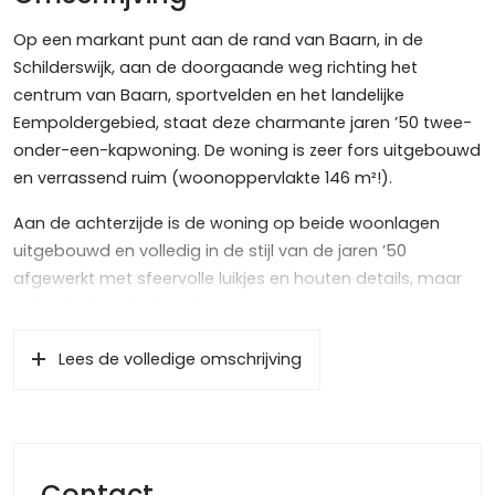
Op een markant punt aan de rand van Baarn, in de
Schilderswijk, aan de doorgaande weg richting het
centrum van Baarn, sportvelden en het landelijke
Eempoldergebied, staat deze charmante jaren ’50 twee-
onder-een-kapwoning. De woning is zeer fors uitgebouwd
en verrassend ruim (woonoppervlakte 146 m²!).
Aan de achterzijde is de woning op beide woonlagen
uitgebouwd en volledig in de stijl van de jaren ’50
afgewerkt met sfeervolle luikjes en houten details, maar
wél volledig geïsoleerd.
Gelegen op een royaal perceel van maar liefst 448 m²
Lees de volledige omschrijving
met veel tuin rondom, veel privacy en diverse terrassen.
Daarnaast zijn er een aparte stenen berging en een
vrijstaande garage met kap. De ruime oprit biedt plaats
aan meerdere auto’s op eigen terrein.
Contact
INDELING