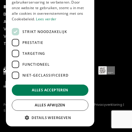
gebruikerservaring te verbeteren. Door
Bedrijven
onze website te gebruiken, stemt u in met
alle cookies in overeenstemming met ons
Bedrijfsaanbod
Cookiebeleid.
Lees verder
Aankoop
Verkoop
STRIKT NOODZAKELIJK
Verhuur & beheer
PRESTATIE
Transformatie & ontwikkeling
TARGETING
FUNCTIONEEL
NIET-GECLASSIFICEERD
ALLES ACCEPTEREN
Powered by
Goes & Roos
.
Alle rechten voorbehouden
. |
Privacyverklaring
|
ALLES AFWIJZEN
Sitemap
DETAILS WEERGEVEN