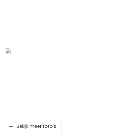
Capaciteit
1 auto
Voorzieningen
Vliering
Parkeergelegenheid
Soort parkeergelegenheid
Op eigen terrein
Bekijk meer foto's