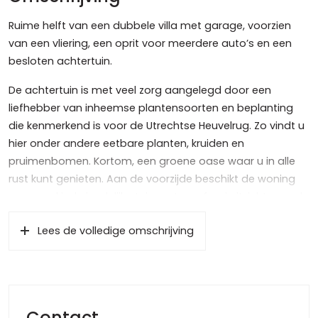
Ruime helft van een dubbele villa met garage, voorzien
van een vliering, een oprit voor meerdere auto’s en een
besloten achtertuin.
De achtertuin is met veel zorg aangelegd door een
liefhebber van inheemse plantensoorten en beplanting
die kenmerkend is voor de Utrechtse Heuvelrug. Zo vindt u
hier onder andere eetbare planten, kruiden en
pruimenbomen. Kortom, een groene oase waar u in alle
rust kunt genieten. Aan de voorzijde beschikt de woning
over een kindvriendelijke tuin met een fraai uitzicht over de
omliggende grasvelden. Dit alles is gelegen op een royaal
Lees de volledige omschrijving
perceel van 489 m².
Indeling
Begane grond:
Entree, hal met garderobekast/kelderkast en toilet met
Contact