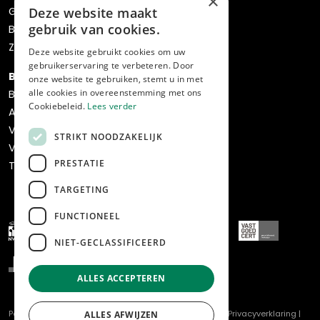
×
Gratis waardebepaling
Deze website maakt
gebruik van cookies.
Bos verhuisservice
Zoekopdracht
Deze website gebruikt cookies om uw
gebruikerservaring te verbeteren. Door
Bedrijven
onze website te gebruiken, stemt u in met
alle cookies in overeenstemming met ons
Bedrijfsaanbod
Cookiebeleid.
Lees verder
Aankoop
Verkoop
STRIKT NOODZAKELIJK
Verhuur & beheer
PRESTATIE
Transformatie & ontwikkeling
TARGETING
FUNCTIONEEL
NIET-GECLASSIFICEERD
ALLES ACCEPTEREN
Powered by
Goes & Roos
.
Alle rechten voorbehouden
. |
Privacyverklaring
|
ALLES AFWIJZEN