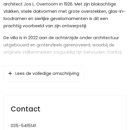
architect Jos L. Overtoom in 1926. Met zijn blokachtige
vlakken, steile dakvormen met grote overstekken, glas-in-
loodramen en sierlijke gevelornamenten is dit een
prachtig voorbeeld van zijn ontwerpstijl.
De villa is in 2022 aan de achterzijde onder architectuur
uitgebouwd en grotendeels gerenoveerd, waarbij de
originele stijlkenmerken zorgvuldig zijn behouden. Dankzij
dubbel glas, dak- en spouwmuurisolatie en een nieuwe
CV-combiketel (2024) is er nu optimaal wooncomfort,
Lees de volledige omschrijving
terwijl de woning verkeert in uitstekende staat van
onderhoud. Het netto woonoppervlak bedraagt maar
liefst 199 m² en het perceeloppervlak 643 m²!
Veel authentieke details uit de jaren ’20 zijn bewaard
Contact
gebleven, zoals de fraaie glas-in-loodramen,
paneeldeuren, een bijzondere trappartij en originele
geveldetails. De achtertuin (ca. 430 m²) is verrassend ruim
035-5415141
en aangelegd met meerdere terrassen, veel groen en