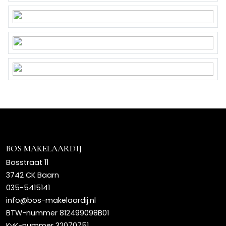
BOS MAKELAARDIJ
Bosstraat 11
3742 CK Baarn
035-5415141
info@bos-makelaardij.nl
BTW-nummer 812499098B01
KvK-nummer 32070751