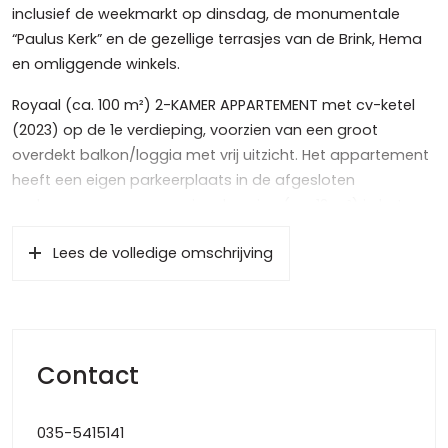
inclusief de weekmarkt op dinsdag, de monumentale
“Paulus Kerk” en de gezellige terrasjes van de Brink, Hema
en omliggende winkels.
Royaal (ca. 100 m²) 2-KAMER APPARTEMENT met cv-ketel
(2023) op de 1e verdieping, voorzien van een groot
overdekt balkon/loggia met vrij uitzicht. Het appartement
heeft een eigen parkeerplaats in de afgesloten
parkeergarage en een ruime berging (ca. 12 m²) in het
kleinschalige en goed geïsoleerde gebouw “Baerne
Lees de volledige omschrijving
Staete” (2005).
Ook kunt u gebruik maken van het gemeenschappelijke
binnenterras. Het gebouw beschikt over een lift, videofoon
en voldoende openbare parkeergelegenheid aan de
Contact
overzijde.
Indeling:
035-5415141