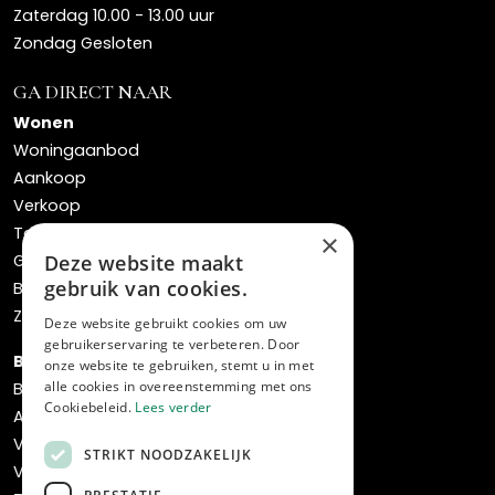
Zaterdag 10.00 - 13.00 uur
Zondag Gesloten
GA DIRECT NAAR
Wonen
Woningaanbod
Aankoop
Verkoop
Taxaties
×
Gratis waardebepaling
Deze website maakt
gebruik van cookies.
Bos verhuisservice
Zoekopdracht
Deze website gebruikt cookies om uw
gebruikerservaring te verbeteren. Door
Bedrijven
onze website te gebruiken, stemt u in met
alle cookies in overeenstemming met ons
Bedrijfsaanbod
Cookiebeleid.
Lees verder
Aankoop
Verkoop
STRIKT NOODZAKELIJK
Verhuur & beheer