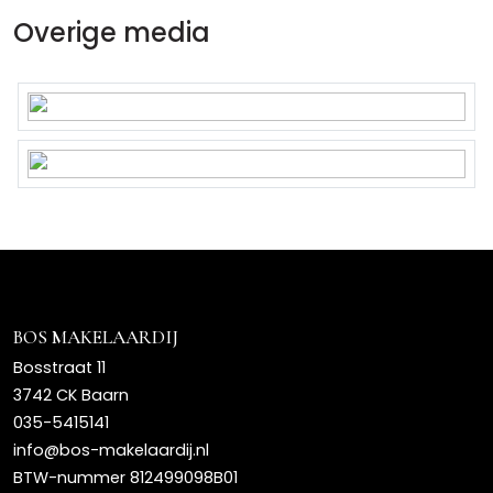
Overige media
BOS MAKELAARDIJ
Bosstraat 11
3742 CK Baarn
035-5415141
info@bos-makelaardij.nl
BTW-nummer 812499098B01