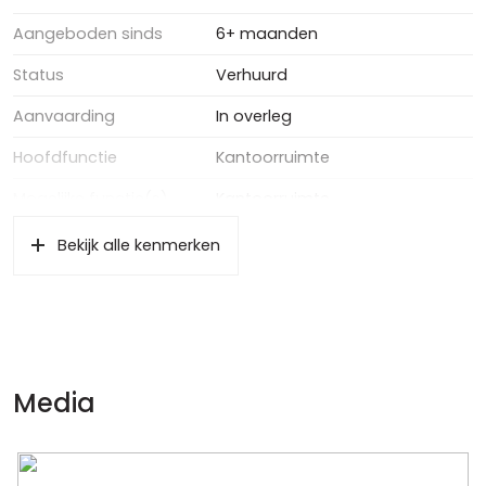
Aangeboden sinds
6+ maanden
Status
Verhuurd
Aanvaarding
In overleg
Hoofdfunctie
Kantoorruimte
Mogelijke functie(s)
Kantoorruimte
Soort bouw
Bestaande bouw
Bekijk alle kenmerken
Kantoorruimte oppervlakte
100 m²
Energie
Energielabel
A+++
Media