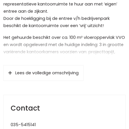
representatieve kantoorruimte te huur aan met ‘eigen’
entree aan de zijkant.
Door de hoekligging bij de entree v/h bedrijvenpark
beschikt de kantoorruimte over een ‘vrij’ uitzicht!
Het gehuurde beschikt over ca. 100 m² vloeroppervlak VVO
en wordt opgeleverd met de huidige indeling: 3 in grootte
variërende kantoorkamers voorzien van: projecttapijt,
verlichting, centrale verwarming, airco, modern toilet met
fontein en modern keukenblok voorzien van o.a.
Lees de volledige omschrijving
vaatwasser, koel-/vriescombinatie en combi
magnetron/oven.
Glasvezel is aanwezig, kosten n.t.b. afhankelijk van
specifieke eisen, alarm is aanwezig, het bedrijvenpark
Contact
wordt buiten openingstijden met een hek afgesloten en
een intercom is bespreekbaar.
035-5415141
Verhuurcondities