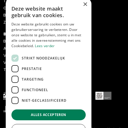
Taxaties
×
Gratis waardebepaling
Deze website maakt
gebruik van cookies.
Bos verhuisservice
Zoekopdracht
Deze website gebruikt cookies om uw
gebruikerservaring te verbeteren. Door
Bedrijven
onze website te gebruiken, stemt u in met
alle cookies in overeenstemming met ons
Bedrijfsaanbod
Cookiebeleid.
Lees verder
Aankoop
Verkoop
STRIKT NOODZAKELIJK
Verhuur & beheer
PRESTATIE
Transformatie & ontwikkeling
TARGETING
FUNCTIONEEL
NIET-GECLASSIFICEERD
ALLES ACCEPTEREN