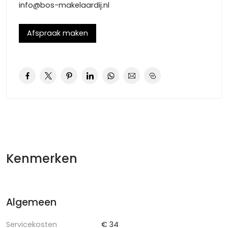
info@bos-makelaardij.nl
– Waarborgsom : 3 maanden huur, excl. 21% BTW
– Contract/-duur : ROZ huurcontract, minimaal 2 jaar
– Aanvaarding : in overleg, kan op korte termijn
Afspraak maken
– Servicekosten : bijdrage in de servicekosten van de VVE
€ 34,00 p/mnd
– Voorschot g/w/e : € 250,00 p/mnd. (indicatie)
Gunning aan de eigenaar voorbehouden
Kenmerken
Algemeen
Servicekosten
€ 34