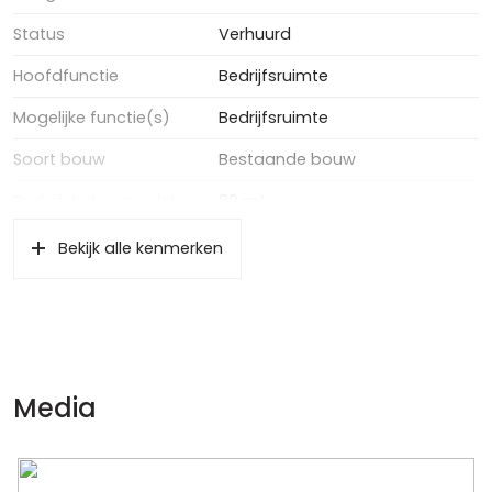
Status
Verhuurd
Hoofdfunctie
Bedrijfsruimte
Mogelijke functie(s)
Bedrijfsruimte
Soort bouw
Bestaande bouw
Bedrijfshal oppervlakte
90 m²
Bekijk alle kenmerken
Parkeergelegenheid
Soort parkeergelegenheid
Tot het gehuurde behoren 2
parkeerplaatsen.
Media