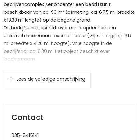
bedrijvencomplex Xenoncenter een bedrijfsunit
beschikbaar van ca. 90 m² (afmeting: ca. 6,75 m¹ breedte
x 13,33 m¹ lengte) op de begane grond.
De bedrijfsunit beschikt over een loopdeur en een
elektrisch bedienbare overheaddeur (vrije doorgang: 3,6
m¹ breedte x 4,20 m¹ hoogte). Vrije hoogte in de
bedrijfshal: ca. 6,30 m¹ Het object beschikt over
krachtstroom.
Tot het gehuurde behoren 2 parkeerplaatsen.
Lees de volledige omschrijving
Kadastrale aanduiding: gemeente Amersfoort, sectie D,
nummers 9627 en 9628 (parkeren)
Bijzonderheden
Aanvaarding : per direct
Contact
Huurtermijn : in overleg
Opleveringsniveau : in huidige staat
Waarborgsom : 3 maanden huur
035-5415141
Betaling : middels automatische incasso, per maand