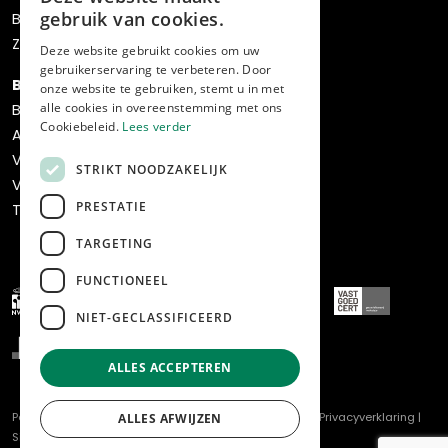
gebruik van cookies.
Bos verhuisservice
Zoekopdracht
Deze website gebruikt cookies om uw
gebruikerservaring te verbeteren. Door
Bedrijven
onze website te gebruiken, stemt u in met
alle cookies in overeenstemming met ons
Bedrijfsaanbod
Cookiebeleid.
Lees verder
Aankoop
Verkoop
STRIKT NOODZAKELIJK
Verhuur & beheer
PRESTATIE
Transformatie & ontwikkeling
TARGETING
FUNCTIONEEL
NIET-GECLASSIFICEERD
ALLES ACCEPTEREN
Powered by
Goes & Roos
.
Alle rechten voorbehouden
. |
Privacyverklaring
|
ALLES AFWIJZEN
Sitemap