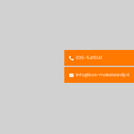
035-5415141
info@bos-makelaardij.nl