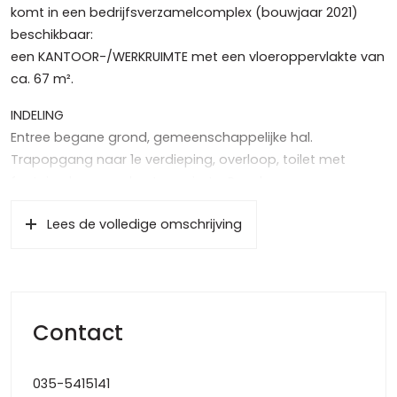
komt in een bedrijfsverzamelcomplex (bouwjaar 2021)
beschikbaar:
een KANTOOR-/WERKRUIMTE met een vloeroppervlakte van
ca. 67 m².
INDELING
Entree begane grond, gemeenschappelijke hal.
Trapopgang naar 1e verdieping, overloop, toilet met
fontein, deur naar kantoorruimte. Royale
kantoor-/werkruimte met betonnenvloer voorzien van
Lees de volledige omschrijving
betonverf, gestuukte wanden voorzien van witte muurverf,
keukenblok o.a. voorzien van: vaatwasser, koelkast en
warmwater middels een close-in boiler, systeemplafond
met verlichtingsarmaturen en 2 airco units om te
koelen/verwarmen.
Contact
BIJZONDERHEDEN
Aanvaarding : per direct
035-5415141
Huurtermijn : in overleg