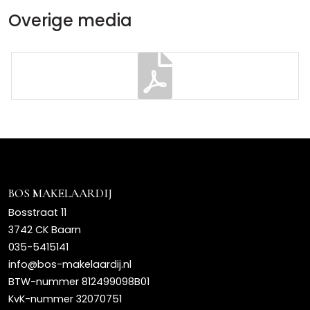
Overige media
BOS MAKELAARDIJ
Bosstraat 11
3742 CK Baarn
035-5415141
info@bos-makelaardij.nl
BTW-nummer 812499098B01
KvK-nummer 32070751