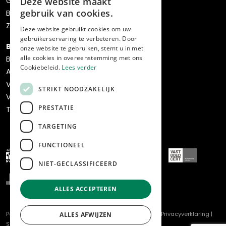
Gratis waardebepaling
Deze website maakt
gebruik van cookies.
Bos verhuisservice
Zoekopdracht
Deze website gebruikt cookies om uw
gebruikerservaring te verbeteren. Door
Bedrijven
onze website te gebruiken, stemt u in met
alle cookies in overeenstemming met ons
Bedrijfsaanbod
Cookiebeleid.
Lees verder
Aankoop
Verkoop
STRIKT NOODZAKELIJK
Verhuur & beheer
PRESTATIE
Transformatie & ontwikkeling
TARGETING
FUNCTIONEEL
NIET-GECLASSIFICEERD
ALLES ACCEPTEREN
Powered by
Goes & Roos
.
Alle rechten voorbehouden
. |
Privacyverklaring
|
ALLES AFWIJZEN
Sitemap