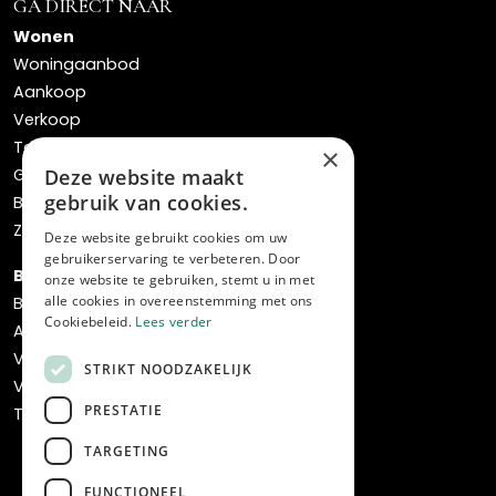
GA DIRECT NAAR
Wonen
Woningaanbod
Aankoop
Verkoop
Taxaties
×
Gratis waardebepaling
Deze website maakt
gebruik van cookies.
Bos verhuisservice
Zoekopdracht
Deze website gebruikt cookies om uw
gebruikerservaring te verbeteren. Door
Bedrijven
onze website te gebruiken, stemt u in met
alle cookies in overeenstemming met ons
Bedrijfsaanbod
Cookiebeleid.
Lees verder
Aankoop
Verkoop
STRIKT NOODZAKELIJK
Verhuur & beheer
PRESTATIE
Transformatie & ontwikkeling
TARGETING
FUNCTIONEEL