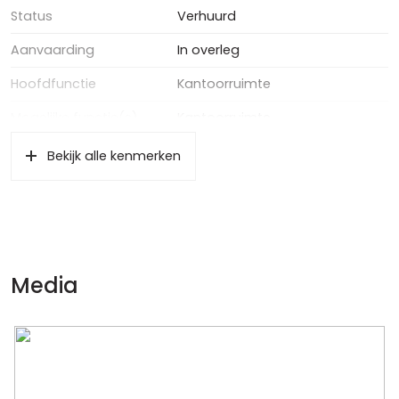
Status
Verhuurd
Aanvaarding
In overleg
Hoofdfunctie
Kantoorruimte
Mogelijke functie(s)
Kantoorruimte
Soort bouw
Bestaande bouw
Bekijk alle kenmerken
Kantoorruimte oppervlakte
55 m²
Energie
Energielabel
C
Media