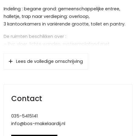
Indeling : begane grond: gemeenschappelijke entree,
halletje, trap naar verdieping: overloop,
3 kantoorkamers in variërende grootte, toilet en pantry.
De ruimten beschikken over :
– Pvc vloer, lichte wanden, systeemplafond met
verlichtingsarmaturen of spanplafond met inbouwspots
– Centrale verwarming
Lees de volledige omschrijving
– Intercom
– Alarm
– 1 kantoorkamer is tevens voorzien van airco
Verhuurcondities
Contact
Huurprijs : vanaf € 795,00 per maand, excl. BTW
Voorschot g/w/e : € 200,00 per maand
035-5415141
Servicekosten : nader overeen te komen
info@bos-makelaardij.nl
Aanvaarding : in overleg
Huurtermijn : in overleg